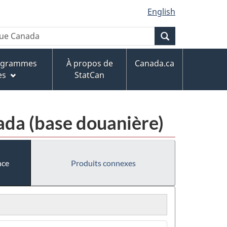
English
Recherche
rogrammes
À propos de
Canada.ca
es
StatCan
da (base douanière)
nce
Produits connexes