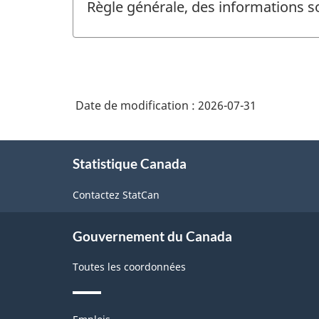
Règle générale, des informations s
Date de modification :
2026-07-31
À
Statistique Canada
propos
de
Contactez StatCan
ce
site
Gouvernement du Canada
Toutes les coordonnées
Thèmes