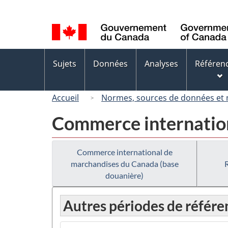
Sélection
de
la
langue
Menus
Sujets
Données
Analyses
Référen
des
sujets
Accueil
Normes, sources de données et
Commerce internation
Commerce international de
marchandises du Canada (base
douanière)
Autres périodes de référe