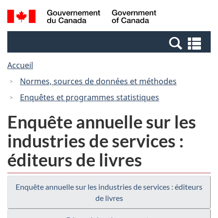
Passer
Passer
Recherche
/
au
à
et
Government
contenu
la
menus
of
Re
principal
version
Canada
et
HTML
Accueil
me
simplifiée
Normes, sources de données et méthodes
Enquêtes et programmes statistiques
Enquête annuelle sur les
industries de services :
éditeurs de livres
Enquête annuelle sur les industries de services : éditeurs
de livres