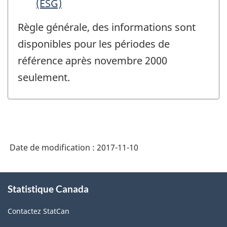
(ESG)
Règle générale, des informations sont
disponibles pour les périodes de
référence après novembre 2000
seulement.
Date de modification :
2017-11-10
À
Statistique Canada
propos
de
Contactez StatCan
ce
site