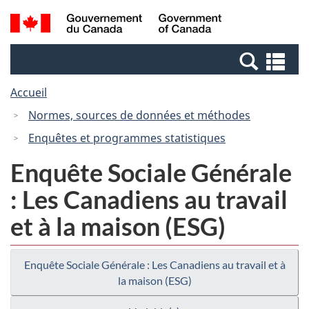
Passer
Passer
Recherche
/
au
à
et
Government
contenu
la
menus
of
Re
principal
version
Canada
et
HTML
Accueil
me
simplifiée
Normes, sources de données et méthodes
Enquêtes et programmes statistiques
Enquête Sociale Générale
: Les Canadiens au travail
et à la maison (ESG)
Enquête Sociale Générale : Les Canadiens au travail et à
la maison (ESG)