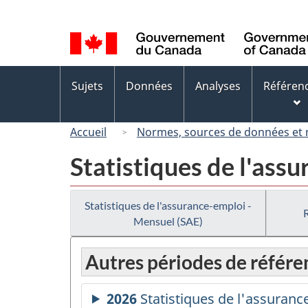
Sélection
de
la
langue
Menus
Sujets
Données
Analyses
Référen
des
sujets
Accueil
Normes, sources de données et
Statistiques de l'ass
Statistiques de l'assurance-emploi -
Mensuel (SAE)
Autres périodes de référe