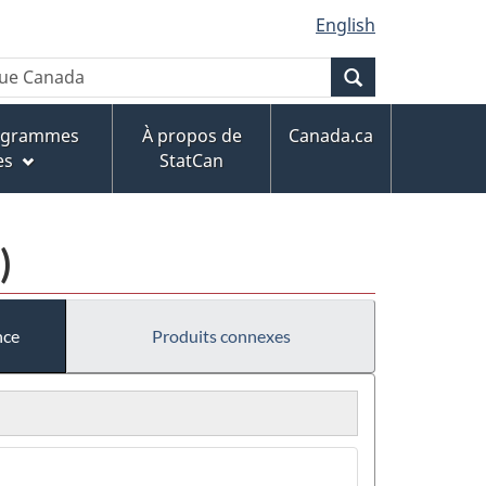
English
Recherche
rogrammes
À propos de
Canada.ca
es
StatCan
)
nce
Produits connexes