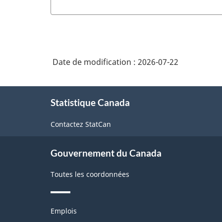
Date de modification :
2026-07-22
À
Statistique Canada
propos
de
Contactez StatCan
ce
site
Gouvernement du Canada
Toutes les coordonnées
Thèmes
Emplois
et