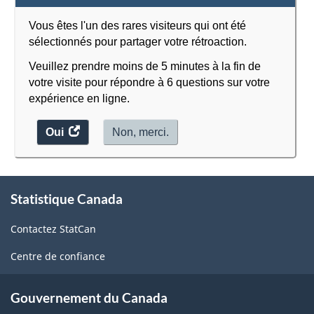
Vous êtes l'un des rares visiteurs qui ont été
sélectionnés pour partager votre rétroaction.
Veuillez prendre moins de 5 minutes à la fin de
votre visite pour répondre à 6 questions sur votre
expérience en ligne.
Oui
accéder
Non, merci.
au
sondage.
À
Statistique Canada
propos
de
Contactez StatCan
ce
site
Centre de confiance
Gouvernement du Canada