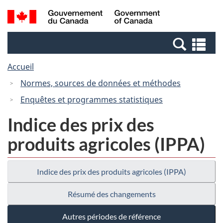
Passer
Passer
Passer
Recherche
/
au
au
à
et
Government
Gestionnaire
contenu
la
menus
of
Re
des
principal
version
Canada
et
Invitations
HTML
Accueil
me
simplifiée
Normes, sources de données et méthodes
Enquêtes et programmes statistiques
Indice des prix des
produits agricoles (IPPA)
Indice des prix des produits agricoles (IPPA)
Résumé des changements
Autres périodes de référence