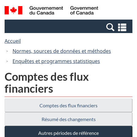
Passer
Passer
Recherche
/
au
à
et
Government
contenu
la
menus
of
Re
principal
version
Canada
et
HTML
Accueil
me
simplifiée
Normes, sources de données et méthodes
Enquêtes et programmes statistiques
Comptes des flux
financiers
Comptes des flux financiers
Résumé des changements
Autres périodes de référence