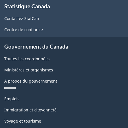
À
Statistique Canada
propos
de
Contactez StatCan
ce
site
Centre de confiance
Gouvernement du Canada
Toutes les coordonnées
Ministères et organismes
À propos du gouvernement
Thèmes
Emplois
et
sujets
Immigration et citoyenneté
Voyage et tourisme