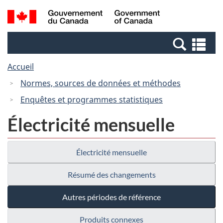
Passer
Passer
Recherche
/
au
à
et
Government
contenu
la
menus
of
Re
principal
version
Canada
et
HTML
Accueil
me
simplifiée
Normes, sources de données et méthodes
Enquêtes et programmes statistiques
Électricité mensuelle
Électricité mensuelle
Résumé des changements
Autres périodes de référence
Produits connexes