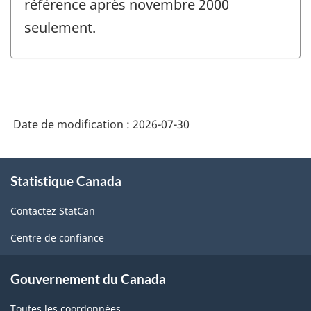
référence après novembre 2000
seulement.
Date de modification :
2026-07-30
À
Statistique Canada
propos
de
Contactez StatCan
ce
site
Centre de confiance
Gouvernement du Canada
Toutes les coordonnées