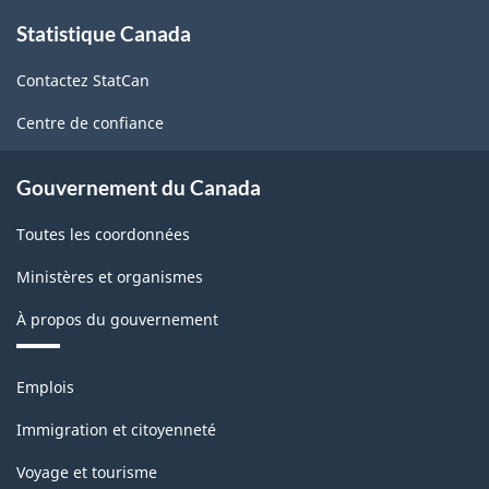
À
Statistique Canada
propos
de
Contactez StatCan
ce
site
Centre de confiance
Gouvernement du Canada
Toutes les coordonnées
Ministères et organismes
À propos du gouvernement
Thèmes
Emplois
et
sujets
Immigration et citoyenneté
Voyage et tourisme