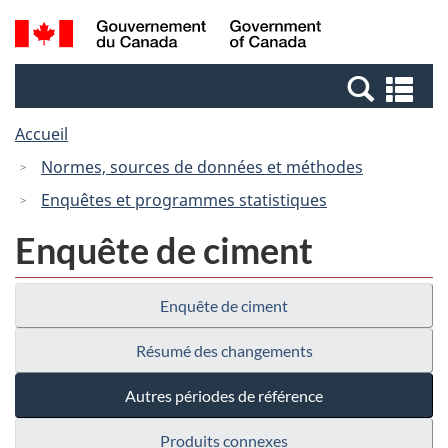
Passer
Passer
Recherche
/
au
à
et
Government
contenu
la
menus
of
Re
principal
version
Canada
et
HTML
Accueil
me
simplifiée
Normes, sources de données et méthodes
Enquêtes et programmes statistiques
Enquête de ciment
Enquête de ciment
Résumé des changements
Autres périodes de référence
Produits connexes