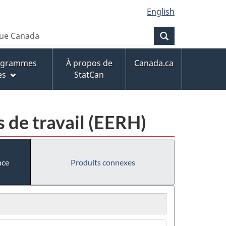
English
Recherche
rogrammes
À propos de
Canada.ca
es
StatCan
s de travail (EERH)
nce
Produits connexes