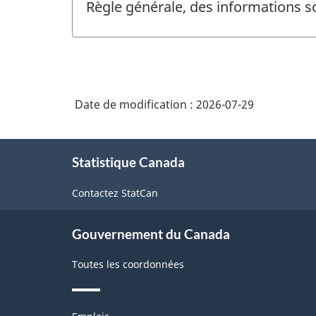
Règle générale, des informations s
Date de modification :
2026-07-29
À
Statistique Canada
propos
de
Contactez StatCan
ce
site
Gouvernement du Canada
Toutes les coordonnées
Thèmes