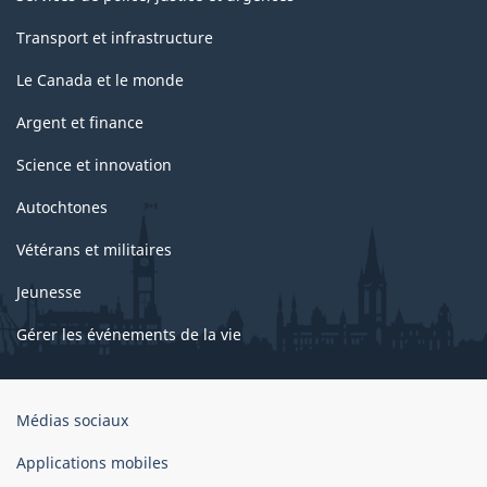
Transport et infrastructure
Le Canada et le monde
Argent et finance
Science et innovation
Autochtones
Vétérans et militaires
Jeunesse
Gérer les événements de la vie
Organisation
Médias sociaux
du
gouvernement
Applications mobiles
du