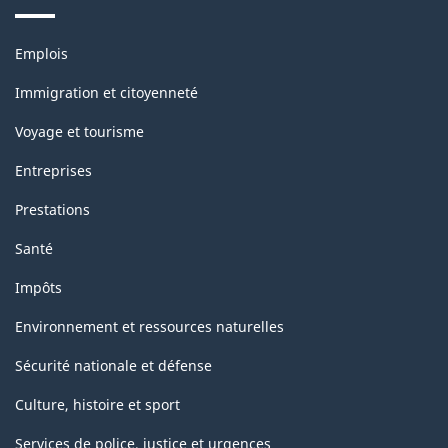
Thèmes
Emplois
et
sujets
Immigration et citoyenneté
Voyage et tourisme
Entreprises
Prestations
Santé
Impôts
Environnement et ressources naturelles
Sécurité nationale et défense
Culture, histoire et sport
Services de police, justice et urgences