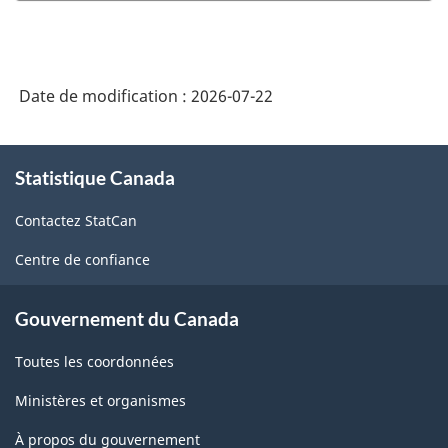
Date de modification :
2026-07-22
À
Statistique Canada
propos
de
Contactez StatCan
ce
site
Centre de confiance
Gouvernement du Canada
Toutes les coordonnées
Ministères et organismes
À propos du gouvernement