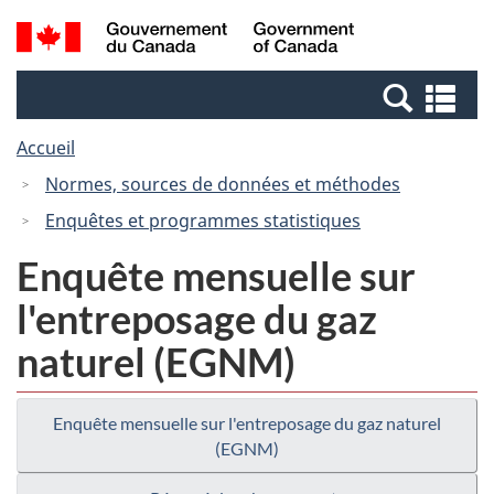
Passer
Passer
Recherche
/
au
à
et
Government
contenu
la
menus
of
Re
principal
version
Canada
et
HTML
Accueil
me
simplifiée
Normes, sources de données et méthodes
Enquêtes et programmes statistiques
Enquête mensuelle sur
l'entreposage du gaz
naturel (EGNM)
Enquête mensuelle sur l'entreposage du gaz naturel
(EGNM)