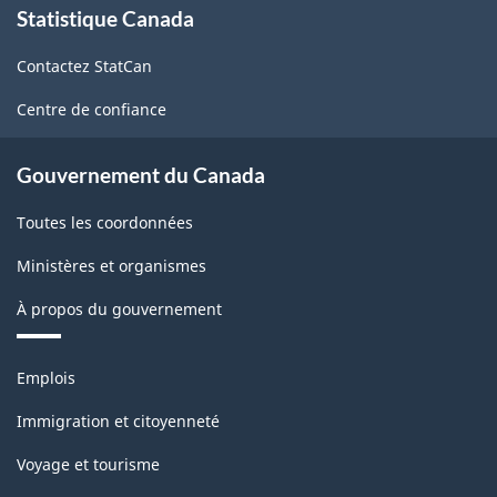
Statistique Canada
propos
de
Contactez StatCan
ce
site
Centre de confiance
Gouvernement du Canada
Toutes les coordonnées
Ministères et organismes
À propos du gouvernement
Thèmes
Emplois
et
sujets
Immigration et citoyenneté
Voyage et tourisme