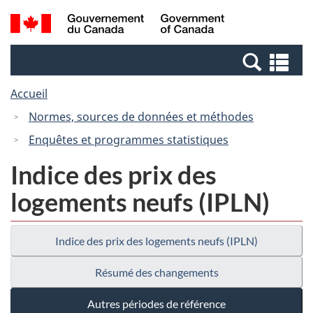
Passer
Passer
Recherche
/
au
à
et
Government
contenu
la
menus
of
Re
principal
version
Canada
et
HTML
Accueil
me
simplifiée
Normes, sources de données et méthodes
Enquêtes et programmes statistiques
Indice des prix des
logements neufs (IPLN)
Indice des prix des logements neufs (IPLN)
Résumé des changements
Autres périodes de référence