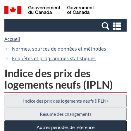
Passer
Passer
Recherche
/
au
à
et
Government
contenu
la
menus
of
Re
principal
version
Canada
et
HTML
Accueil
me
simplifiée
Normes, sources de données et méthodes
Enquêtes et programmes statistiques
Indice des prix des
logements neufs (IPLN)
Indice des prix des logements neufs (IPLN)
Résumé des changements
Autres périodes de référence