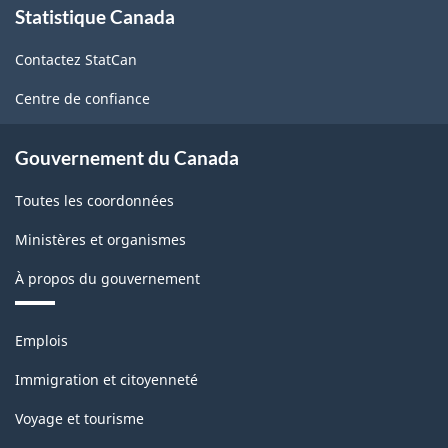
Statistique Canada
propos
de
Contactez StatCan
ce
site
Centre de confiance
Gouvernement du Canada
Toutes les coordonnées
Ministères et organismes
À propos du gouvernement
Thèmes
Emplois
et
sujets
Immigration et citoyenneté
Voyage et tourisme