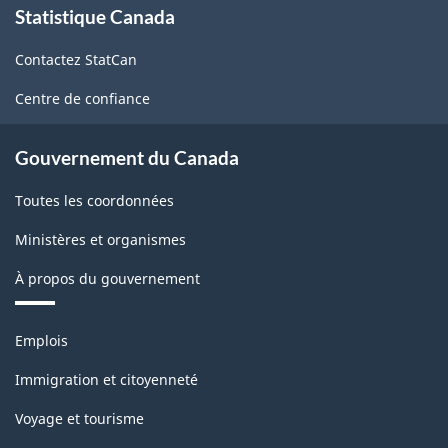
Statistique Canada
propos
de
Contactez StatCan
ce
site
Centre de confiance
Gouvernement du Canada
Toutes les coordonnées
Ministères et organismes
À propos du gouvernement
Thèmes
Emplois
et
sujets
Immigration et citoyenneté
Voyage et tourisme