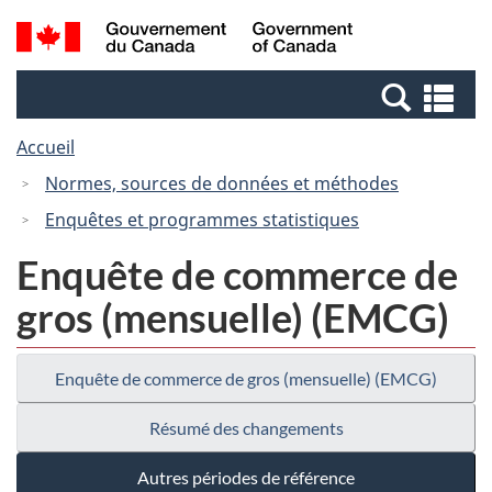
Passer
Passer
Recherche
/
au
à
et
Government
contenu
la
menus
of
Re
principal
version
Canada
et
HTML
Accueil
me
simplifiée
Normes, sources de données et méthodes
Enquêtes et programmes statistiques
Enquête de commerce de
gros (mensuelle) (EMCG)
Enquête de commerce de gros (mensuelle) (EMCG)
Résumé des changements
Autres périodes de référence