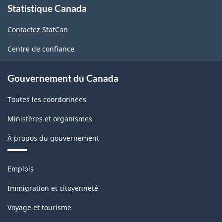
Statistique Canada
propos
de
Contactez StatCan
ce
site
Centre de confiance
Gouvernement du Canada
Toutes les coordonnées
Ministères et organismes
À propos du gouvernement
Thèmes
Emplois
et
sujets
Immigration et citoyenneté
Voyage et tourisme