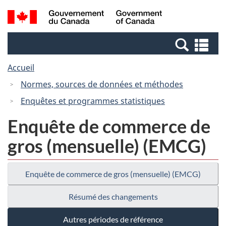
Passer
Passer
Recherche
/
au
à
et
Government
contenu
la
menus
of
Re
principal
version
Canada
et
HTML
Accueil
me
simplifiée
Normes, sources de données et méthodes
Enquêtes et programmes statistiques
Enquête de commerce de
gros (mensuelle) (EMCG)
Enquête de commerce de gros (mensuelle) (EMCG)
Résumé des changements
Autres périodes de référence