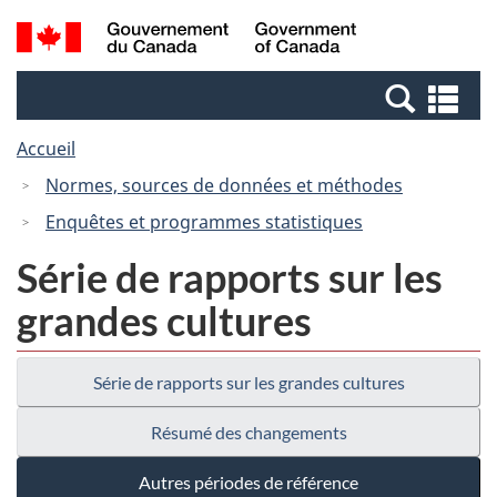
Passer
Passer
Recherche
/
au
à
et
Government
contenu
la
menus
of
Re
principal
version
Canada
et
HTML
Accueil
me
simplifiée
Normes, sources de données et méthodes
Enquêtes et programmes statistiques
Série de rapports sur les
grandes cultures
Série de rapports sur les grandes cultures
Résumé des changements
Autres périodes de référence