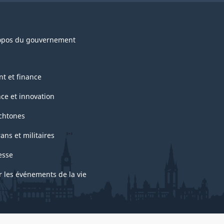
opos du gouvernement
nt et finance
nce et innovation
chtones
ans et militaires
esse
r les événements de la vie