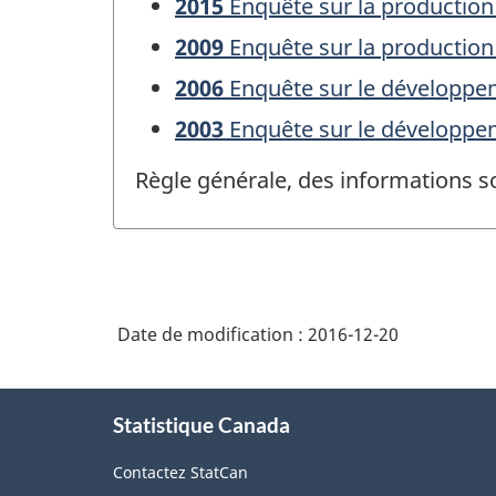
2015
Enquête sur la production
2009
Enquête sur la production
2006
Enquête sur le développe
2003
Enquête sur le développe
Règle générale, des informations s
Date de modification :
2016-12-20
À
Statistique Canada
propos
de
Contactez StatCan
ce