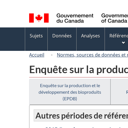
Sélection
de
la
langue
Menus
Sujets
Données
Analyses
Référen
des
sujets
Accueil
Normes, sources de données et
Enquête sur la produ
Enquête sur la production et le
développement des bioproduits
(EPDB)
Autres périodes de référe