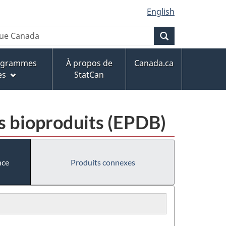
English
Recherche
rogrammes
À propos de
Canada.ca
es
StatCan
s bioproduits (EPDB)
nce
Produits connexes