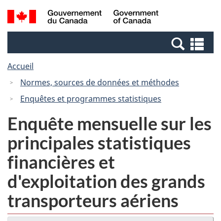
Passer
Passer
Recherche
/
au
à
et
Government
contenu
la
menus
of
Re
principal
version
Canada
et
HTML
Accueil
me
simplifiée
Normes, sources de données et méthodes
Enquêtes et programmes statistiques
Enquête mensuelle sur les
principales statistiques
financières et
d'exploitation des grands
transporteurs aériens