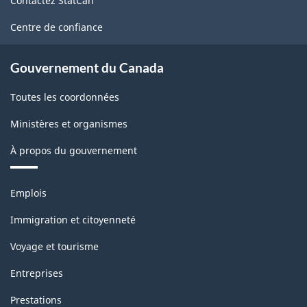
Contactez StatCan
ce
site
Centre de confiance
Gouvernement du Canada
Toutes les coordonnées
Ministères et organismes
À propos du gouvernement
Thèmes
Emplois
et
sujets
Immigration et citoyenneté
Voyage et tourisme
Entreprises
Prestations