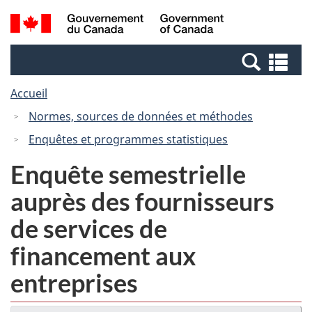
Passer
Passer
Recherche
/
au
à
et
Government
contenu
la
menus
of
Re
principal
version
Canada
et
HTML
Accueil
me
simplifiée
Normes, sources de données et méthodes
Enquêtes et programmes statistiques
Enquête semestrielle
auprès des fournisseurs
de services de
financement aux
entreprises