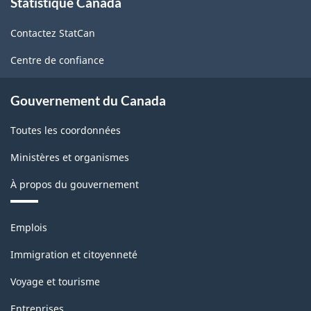
Statistique Canada
propos
de
Contactez StatCan
ce
site
Centre de confiance
Gouvernement du Canada
Toutes les coordonnées
Ministères et organismes
À propos du gouvernement
Thèmes
Emplois
et
sujets
Immigration et citoyenneté
Voyage et tourisme
Entreprises