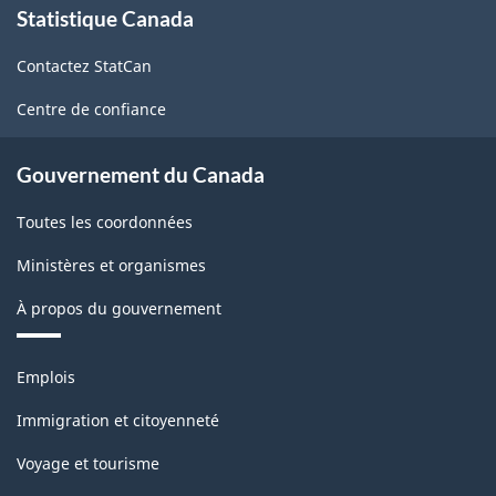
Statistique Canada
propos
de
Contactez StatCan
ce
site
Centre de confiance
Gouvernement du Canada
Toutes les coordonnées
Ministères et organismes
À propos du gouvernement
Thèmes
Emplois
et
sujets
Immigration et citoyenneté
Voyage et tourisme