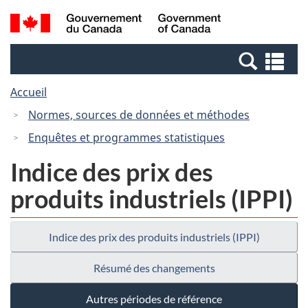
Passer
Passer
Recherche
/
au
à
et
Government
contenu
la
menus
of
Re
principal
version
Canada
et
HTML
Accueil
me
simplifiée
Normes, sources de données et méthodes
Enquêtes et programmes statistiques
Indice des prix des
produits industriels (IPPI)
Indice des prix des produits industriels (IPPI)
Résumé des changements
Autres périodes de référence