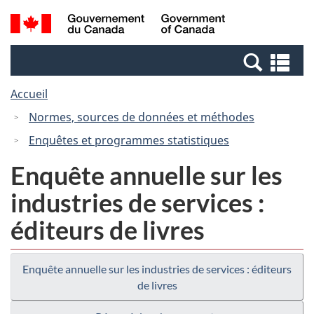
Passer
Passer
Recherche
/
au
à
et
Government
contenu
la
menus
of
Re
principal
version
Canada
et
HTML
Accueil
me
simplifiée
Normes, sources de données et méthodes
Enquêtes et programmes statistiques
Enquête annuelle sur les
industries de services :
éditeurs de livres
Enquête annuelle sur les industries de services : éditeurs
de livres