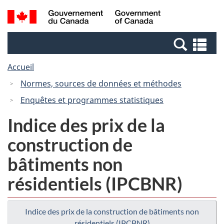
Passer
Passer
Recherche
/
au
à
et
Government
contenu
la
menus
of
Re
principal
version
Canada
et
HTML
Accueil
me
simplifiée
Normes, sources de données et méthodes
Enquêtes et programmes statistiques
Indice des prix de la
construction de
bâtiments non
résidentiels (IPCBNR)
Indice des prix de la construction de bâtiments non
résidentiels (IPCBNR)