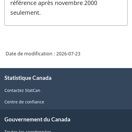
référence après novembre 2000
seulement.
Date de modification :
2026-07-23
À
Statistique Canada
propos
de
Contactez StatCan
ce
site
Centre de confiance
Gouvernement du Canada
Toutes les coordonnées