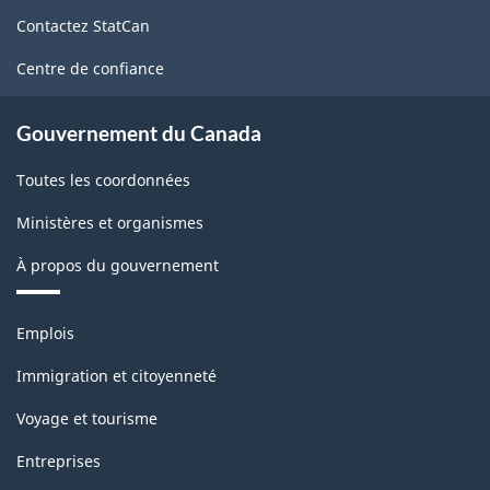
de
Contactez StatCan
ce
site
Centre de confiance
Gouvernement du Canada
Toutes les coordonnées
Ministères et organismes
À propos du gouvernement
Thèmes
Emplois
et
sujets
Immigration et citoyenneté
Voyage et tourisme
Entreprises