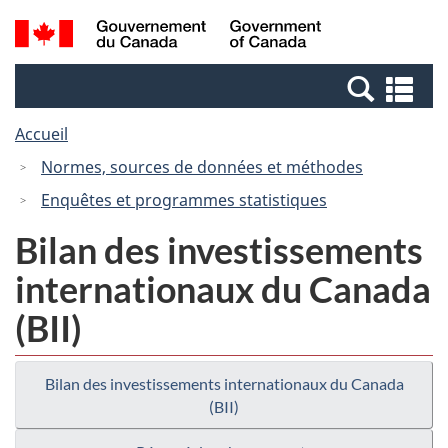
Passer
Passer
Passer
Recherche
/
au
au
à
et
Government
Gestionnaire
contenu
la
menus
of
Re
des
principal
version
Canada
et
Invitations
HTML
Accueil
me
simplifiée
Normes, sources de données et méthodes
Enquêtes et programmes statistiques
Bilan des investissements
internationaux du Canada
(BII)
Bilan des investissements internationaux du Canada
(BII)