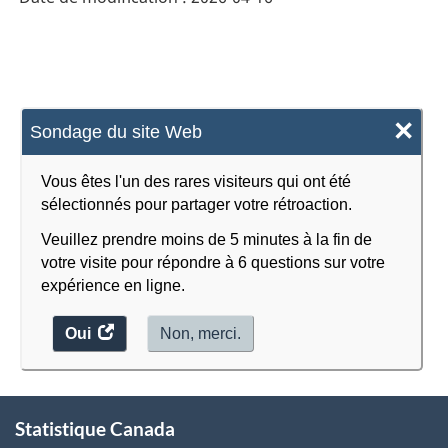
×
Sondage du site Web
Vous êtes l'un des rares visiteurs qui ont été
sélectionnés pour partager votre rétroaction.
Veuillez prendre moins de 5 minutes à la fin de
votre visite pour répondre à 6 questions sur votre
expérience en ligne.
Oui
accéder
Non, merci.
au
sondage.
À
Statistique Canada
propos