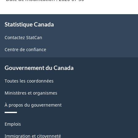
À
Statistique Canada
propos
de
Contactez StatCan
ce
site
Centre de confiance
Gouvernement du Canada
Toutes les coordonnées
Ministères et organismes
À propos du gouvernement
Thèmes
Emplois
et
sujets
Immigration et citoyenneté