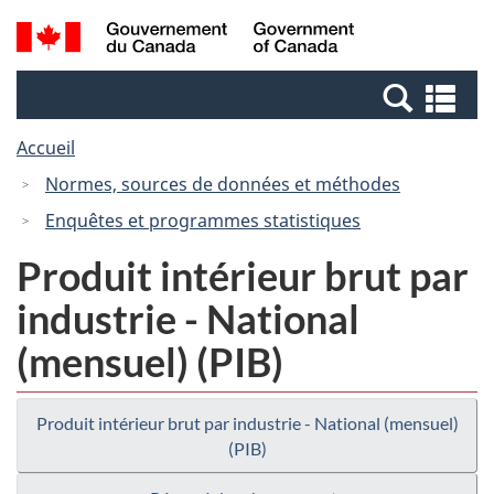
Passer
Passer
Recherche
/
au
à
et
Government
contenu
la
menus
of
Re
principal
version
Canada
et
HTML
Accueil
me
simplifiée
Normes, sources de données et méthodes
Enquêtes et programmes statistiques
Produit intérieur brut par
industrie - National
(mensuel) (PIB)
Produit intérieur brut par industrie - National (mensuel)
(PIB)