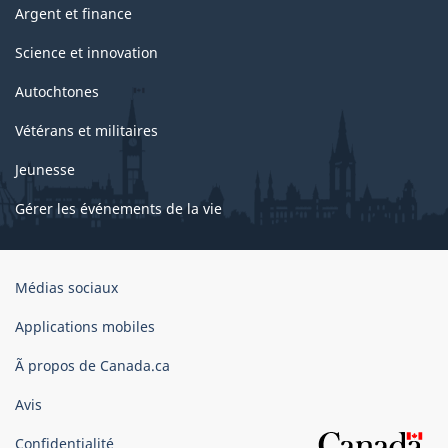
Argent et finance
Science et innovation
Autochtones
Vétérans et militaires
Jeunesse
Gérer les événements de la vie
Organisation
Médias sociaux
du
gouvernement
Applications mobiles
du
Ã propos de Canada.ca
Canada
Avis
Confidentialité