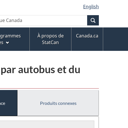
English
Recherche
rogrammes
À propos de
Canada.ca
es
StatCan
 par autobus et du
nce
Produits connexes