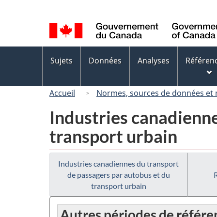
Sélection
de
la
langue
Menus
Sujets
Données
Analyses
Référen
des
sujets
Accueil
Normes, sources de données et
Industries canadienne
transport urbain
Industries canadiennes du transport
de passagers par autobus et du
transport urbain
Autres périodes de référe