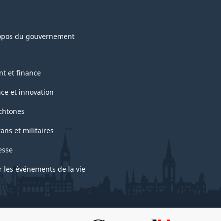
opos du gouvernement
nt et finance
nce et innovation
chtones
ans et militaires
esse
r les événements de la vie