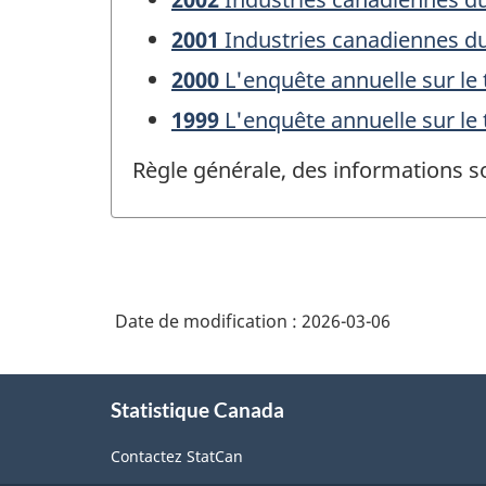
2001
Industries canadiennes du
2000
L'enquête annuelle sur le 
1999
L'enquête annuelle sur le 
Règle générale, des informations s
Date de modification :
2026-03-06
À
Statistique Canada
propos
de
Contactez StatCan
ce