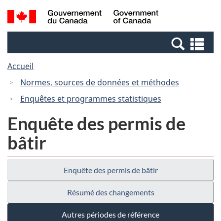
Passer
Passer
Recherche
/
au
à
et
Government
contenu
la
menus
of
Re
principal
version
Canada
et
HTML
Accueil
me
simplifiée
Normes, sources de données et méthodes
Enquêtes et programmes statistiques
Enquête des permis de
bâtir
Enquête des permis de bâtir
Résumé des changements
Autres périodes de référence