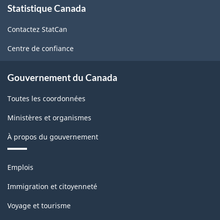
Statistique Canada
propos
de
Contactez StatCan
ce
site
Centre de confiance
Gouvernement du Canada
Toutes les coordonnées
Ministères et organismes
À propos du gouvernement
Thèmes
Emplois
et
sujets
Immigration et citoyenneté
Voyage et tourisme