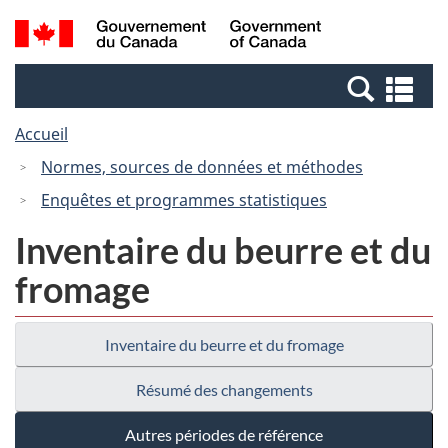
Passer
Passer
Recherche
/
au
à
et
Government
contenu
la
menus
of
Re
principal
version
Canada
et
HTML
Accueil
me
simplifiée
Normes, sources de données et méthodes
Enquêtes et programmes statistiques
Inventaire du beurre et du
fromage
Inventaire du beurre et du fromage
Résumé des changements
Autres périodes de référence