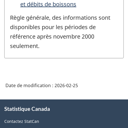
et débits de boissons
Règle générale, des informations sont
disponibles pour les périodes de
référence après novembre 2000
seulement.
Date de modification :
2026-02-25
À
Statistique Canada
propos
de
Contactez StatCan
ce