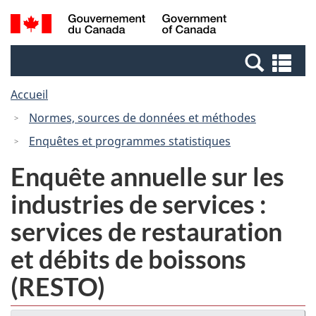
Passer
Passer
Recherche
/
au
à
et
Government
contenu
la
menus
of
Re
principal
version
Canada
et
HTML
Accueil
me
simplifiée
Normes, sources de données et méthodes
Enquêtes et programmes statistiques
Enquête annuelle sur les
industries de services :
services de restauration
et débits de boissons
(RESTO)