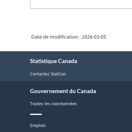
Date de modification :
2026-03-05
À
Statistique Canada
propos
de
Contactez StatCan
ce
site
Gouvernement du Canada
Toutes les coordonnées
Thèmes
Emplois
et