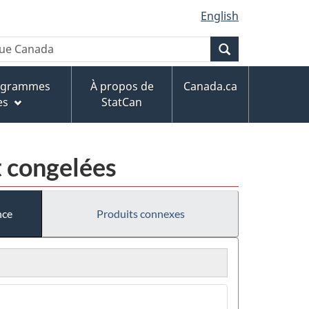
English
Recherche
rogrammes
À propos de
Canada.ca
es
StatCan
t congelées
nce
Produits connexes