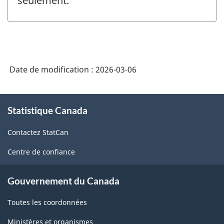
seulement.
Date de modification :
2026-03-06
À
Statistique Canada
propos
de
Contactez StatCan
ce
site
Centre de confiance
Gouvernement du Canada
Toutes les coordonnées
Ministères et organismes