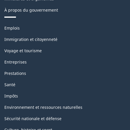
À propos du gouvernement
Thèmes
Emplois
et
sujets
Immigration et citoyenneté
Voyage et tourisme
Entreprises
Prestations
Santé
Impôts
Environnement et ressources naturelles
Sécurité nationale et défense
Culture, histoire et sport