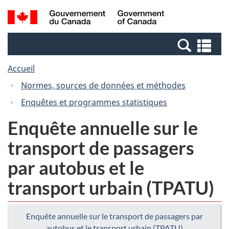
Passer
Passer
Recherche
/
au
à
et
Government
contenu
la
menus
of
Re
principal
version
Canada
et
HTML
Accueil
me
simplifiée
Normes, sources de données et méthodes
Enquêtes et programmes statistiques
Enquête annuelle sur le
transport de passagers
par autobus et le
transport urbain (TPATU)
Enquête annuelle sur le transport de passagers par
autobus et le transport urbain (TPATU)