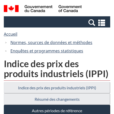
Passer
Passer
Passer
Recherche
/
au
au
à
et
Government
Gestionnaire
contenu
la
menus
of
Re
des
principal
version
Canada
et
Invitations
HTML
Accueil
me
simplifiée
Normes, sources de données et méthodes
Enquêtes et programmes statistiques
Indice des prix des
produits industriels (IPPI)
Indice des prix des produits industriels (IPPI)
Résumé des changements
Autres périodes de référence