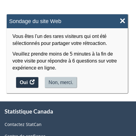
×
Sondage du site Web
Vous êtes l'un des rares visiteurs qui ont été
sélectionnés pour partager votre rétroaction.
Veuillez prendre moins de 5 minutes à la fin de
votre visite pour répondre à 6 questions sur votre
expérience en ligne.
Oui
accéder
Non, merci.
au
sondage.
À
Statistique Canada
propos
de
Contactez StatCan
ce
site