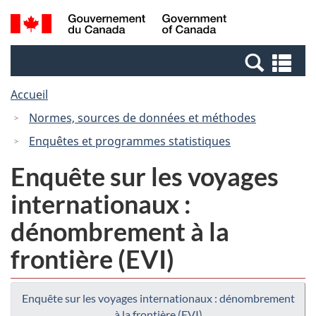
Passer
Passer
Recherche
/
au
à
et
Government
contenu
la
menus
of
Re
principal
version
Canada
et
HTML
Accueil
me
simplifiée
Normes, sources de données et méthodes
Enquêtes et programmes statistiques
Enquête sur les voyages
internationaux :
dénombrement à la
frontière (EVI)
Enquête sur les voyages internationaux : dénombrement
à la frontière (EVI)