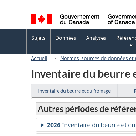
Sélection
de
la
langue
Menus
Sujets
Données
Analyses
Référen
des
sujets
Accueil
Normes, sources de données et
Inventaire du beurre 
Inventaire du beurre et du fromage
Autres périodes de référe