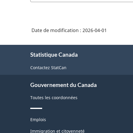
Date de modification :
2026-04-01
À
Statistique Canada
propos
de
Contactez StatCan
ce
site
Gouvernement du Canada
Toutes les coordonnées
Thèmes
Emplois
et
sujets
Immigration et citoyenneté