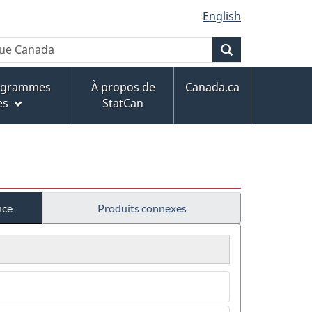
English
Recherche
rogrammes
À propos de
Canada.ca
es
StatCan
nce
Produits connexes