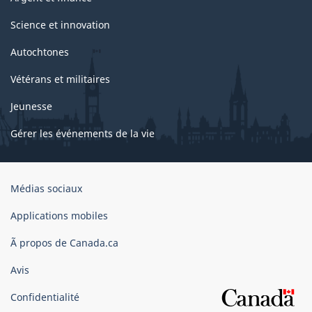
Science et innovation
Autochtones
Vétérans et militaires
Jeunesse
Gérer les événements de la vie
Organisation
Médias sociaux
du
gouvernement
Applications mobiles
du
Ã propos de Canada.ca
Canada
Avis
Confidentialité