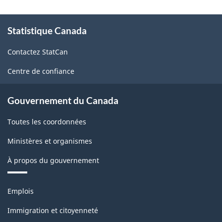
À
Statistique Canada
propos
de
Contactez StatCan
ce
site
Centre de confiance
Gouvernement du Canada
Toutes les coordonnées
Ministères et organismes
À propos du gouvernement
Thèmes
Emplois
et
sujets
Immigration et citoyenneté