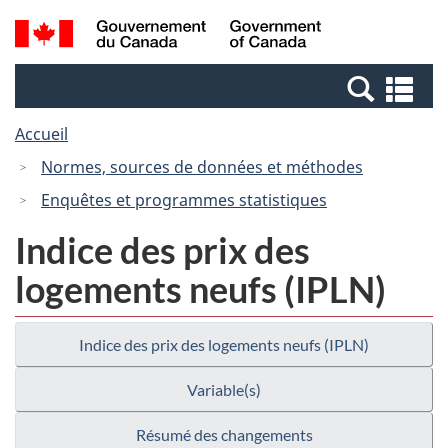
Passer
Passer
Recherche
/
au
à
et
Government
contenu
la
menus
of
Re
principal
version
Canada
et
HTML
Accueil
me
simplifiée
Normes, sources de données et méthodes
Enquêtes et programmes statistiques
Indice des prix des
logements neufs (IPLN)
Indice des prix des logements neufs (IPLN)
Variable(s)
Résumé des changements