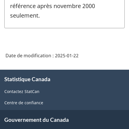
référence après novembre 2000
seulement.
Date de modification :
2025-01-22
À
Statistique Canada
propos
de
Contactez StatCan
ce
site
Centre de confiance
Gouvernement du Canada