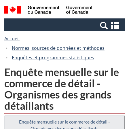
Passer
Passer
Recherche
/
au
à
et
Government
contenu
la
menus
of
Re
principal
version
Canada
et
HTML
Accueil
me
simplifiée
Normes, sources de données et méthodes
Enquêtes et programmes statistiques
Enquête mensuelle sur le
commerce de détail -
Organismes des grands
détaillants
Enquête mensuelle sur le commerce de détail -
Organismes des grands détaillants