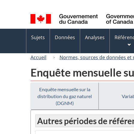
Sélection
de
la
langue
Menus
Sujets
Données
Analyses
Référen
des
sujets
Accueil
Normes, sources de données et
Enquête mensuelle sur
Enquête mensuelle sur la
distribution du gaz naturel
Variab
(DGNM)
Autres périodes de référe