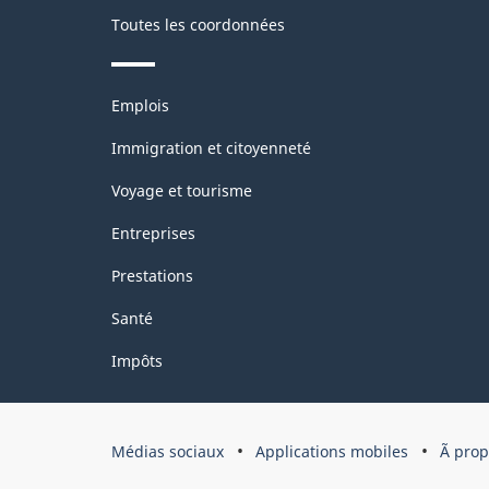
Toutes les coordonnées
Thèmes
Emplois
et
sujets
Immigration et citoyenneté
Voyage et tourisme
Entreprises
Prestations
Santé
Impôts
Organisation
Médias sociaux
Applications mobiles
Ã pro
du