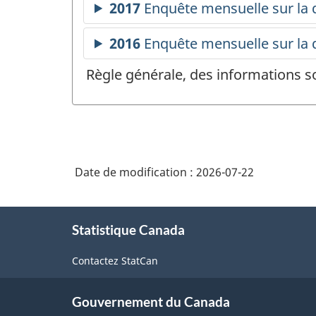
Règle générale, des informations s
Date de modification :
2026-07-22
À
Statistique Canada
propos
de
Contactez StatCan
ce
site
Gouvernement du Canada