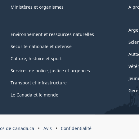
Ministères et organismes
À pr
Arge
Environnement et ressources naturelles
Scie
Sécurité nationale et défense
Auto
Culture, histoire et sport
Vétér
Services de police, justice et urgences
Jeun
Transport et infrastructure
Gére
Le Canada et le monde
pos de Canada.ca
Avis
Confidentialité