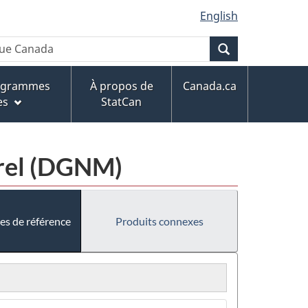
English
Recherche
rogrammes
À propos de
Canada.ca
es
StatCan
urel (DGNM)
es de référence
Produits connexes