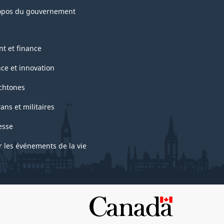
opos du gouvernement
nt et finance
nce et innovation
chtones
ans et militaires
esse
r les événements de la vie