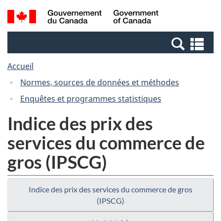
Passer
Passer
Recherche
/
au
à
et
Government
contenu
la
menus
of
Re
principal
version
Canada
et
HTML
Accueil
me
simplifiée
Normes, sources de données et méthodes
Enquêtes et programmes statistiques
Indice des prix des
services du commerce de
gros (IPSCG)
Indice des prix des services du commerce de gros
(IPSCG)