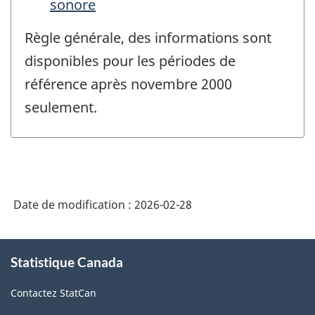
sonore
Règle générale, des informations sont
disponibles pour les périodes de
référence après novembre 2000
seulement.
Date de modification :
2026-02-28
À
Statistique Canada
propos
de
Contactez StatCan
ce
site