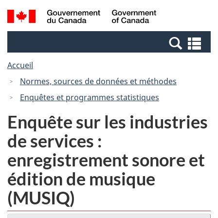
Passer
Passer
Recherche
/
au
à
et
Government
contenu
la
menus
of
Re
principal
version
Canada
et
HTML
Accueil
me
simplifiée
Normes, sources de données et méthodes
Enquêtes et programmes statistiques
Enquête sur les industries
de services :
enregistrement sonore et
édition de musique
(MUSIQ)