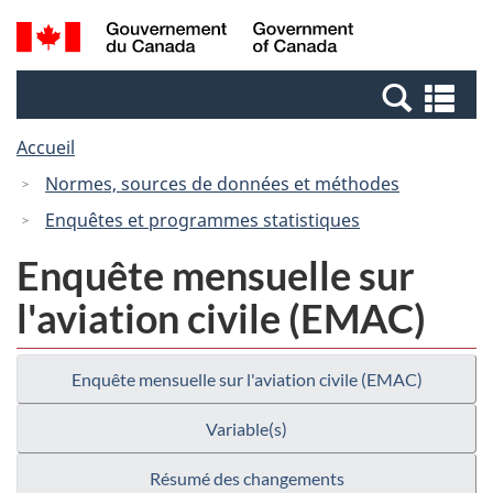
Passer
Passer
Recherche
/
au
à
et
Government
contenu
la
menus
of
Re
principal
version
Canada
et
HTML
Accueil
me
simplifiée
Normes, sources de données et méthodes
Enquêtes et programmes statistiques
Enquête mensuelle sur
l'aviation civile (EMAC)
Enquête mensuelle sur l'aviation civile (EMAC)
Variable(s)
Résumé des changements