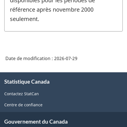
disponibles pour les périodes de
référence après novembre 2000
seulement.
Date de modification :
2026-07-29
À
Statistique Canada
propos
de
Contactez StatCan
ce
site
Centre de confiance
Gouvernement du Canada