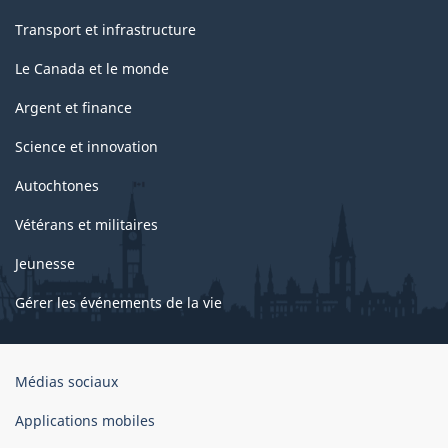
Transport et infrastructure
Le Canada et le monde
Argent et finance
Science et innovation
Autochtones
Vétérans et militaires
Jeunesse
Gérer les événements de la vie
Organisation
Médias sociaux
du
gouvernement
Applications mobiles
du