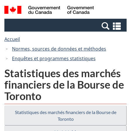
Passer
Passer
Recherche
/
au
à
et
Government
contenu
la
menus
of
Re
principal
version
Canada
et
HTML
Accueil
me
simplifiée
Normes, sources de données et méthodes
Enquêtes et programmes statistiques
Statistiques des marchés
financiers de la Bourse de
Toronto
Statistiques des marchés financiers de la Bourse de
Toronto