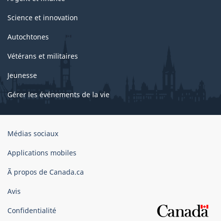
Science et innovation
Autochtones
Vétérans et militaires
Jeunesse
Gérer les événements de la vie
Organisation
Médias sociaux
du
gouvernement
Applications mobiles
du
Ã propos de Canada.ca
Canada
Avis
Confidentialité