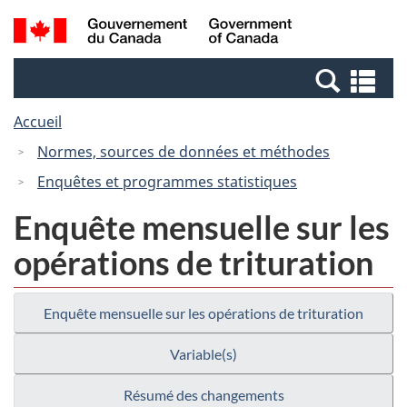
Passer
Passer
Recherche
/
au
à
et
Government
contenu
la
menus
of
Re
principal
version
Canada
et
HTML
Accueil
me
simplifiée
Normes, sources de données et méthodes
Enquêtes et programmes statistiques
Enquête mensuelle sur les
opérations de trituration
Enquête mensuelle sur les opérations de trituration
Variable(s)
Résumé des changements