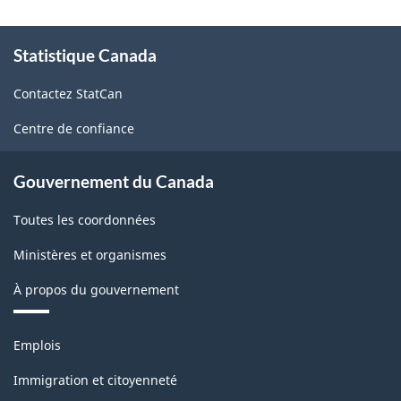
À
Statistique Canada
propos
de
Contactez StatCan
ce
site
Centre de confiance
Gouvernement du Canada
Toutes les coordonnées
Ministères et organismes
À propos du gouvernement
Thèmes
Emplois
et
sujets
Immigration et citoyenneté