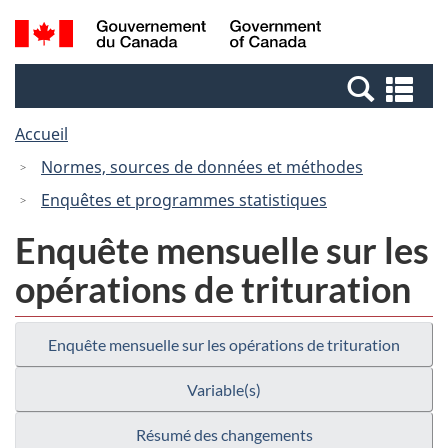
Passer
Passer
Recherche
/
au
à
et
Government
contenu
la
menus
of
Re
principal
version
Canada
et
HTML
Accueil
me
simplifiée
Normes, sources de données et méthodes
Enquêtes et programmes statistiques
Enquête mensuelle sur les
opérations de trituration
Enquête mensuelle sur les opérations de trituration
Variable(s)
Résumé des changements