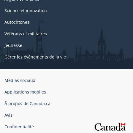
Science et innovation
Autochtones
Vétérans et militaires
Jeunesse
Gérer les événements de la vie
Organisation
Médias sociaux
du
gouvernement
Applications mobiles
du
Ã propos de Canada.ca
Canada
Avis
Confidentialité