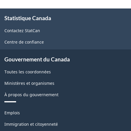
À
Statistique Canada
propos
de
Contactez StatCan
ce
site
Centre de confiance
Gouvernement du Canada
Toutes les coordonnées
Ministères et organismes
À propos du gouvernement
Thèmes
Emplois
et
sujets
Immigration et citoyenneté