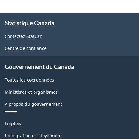
À
Statistique Canada
propos
de
Contactez StatCan
ce
site
Centre de confiance
Gouvernement du Canada
Toutes les coordonnées
Ministères et organismes
À propos du gouvernement
Thèmes
Emplois
et
sujets
Immigration et citoyenneté