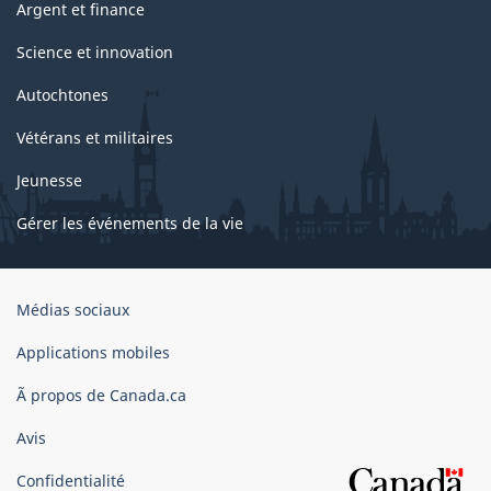
Argent et finance
Science et innovation
Autochtones
Vétérans et militaires
Jeunesse
Gérer les événements de la vie
Organisation
Médias sociaux
du
gouvernement
Applications mobiles
du
Ã propos de Canada.ca
Canada
Avis
Confidentialité