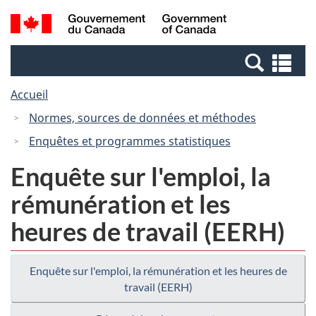
Passer
Passer
Recherche
/
au
à
et
Government
contenu
la
menus
of
Re
principal
version
Canada
et
HTML
Accueil
me
simplifiée
Normes, sources de données et méthodes
Enquêtes et programmes statistiques
Enquête sur l'emploi, la
rémunération et les
heures de travail (EERH)
Enquête sur l'emploi, la rémunération et les heures de
travail (EERH)