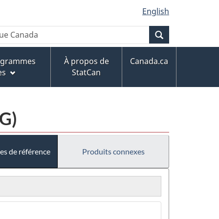
English
Recherche
rogrammes
À propos de
Canada.ca
es
StatCan
CG)
es de référence
Produits connexes