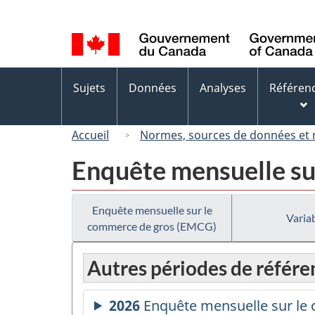
Sélection
de
la
langue
Menus
Sujets
Données
Analyses
Référen
des
sujets
Accueil
Normes, sources de données et
Enquête mensuelle su
Enquête mensuelle sur le
Variab
commerce de gros (EMCG)
Autres périodes de référe