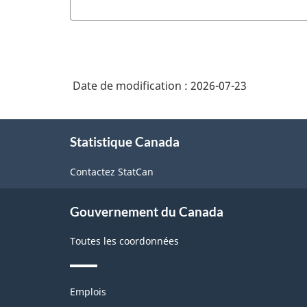
Date de modification :
2026-07-23
À
Statistique Canada
propos
de
Contactez StatCan
ce
site
Gouvernement du Canada
Toutes les coordonnées
Thèmes
Emplois
et