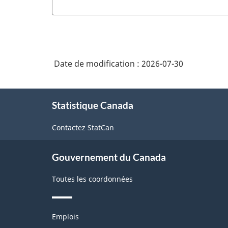
Date de modification :
2026-07-30
À
Statistique Canada
propos
de
Contactez StatCan
ce
site
Gouvernement du Canada
Toutes les coordonnées
Thèmes
Emplois
et