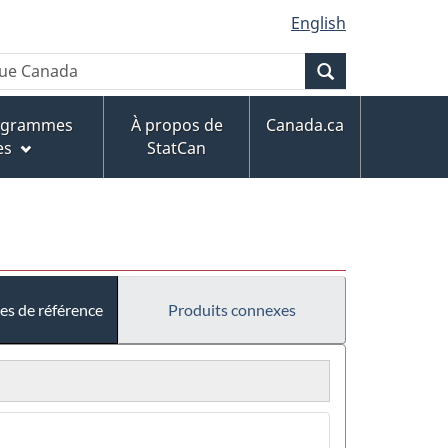
English
Recherche
rogrammes
À propos de
Canada.ca
es
StatCan
es de référence
Produits connexes