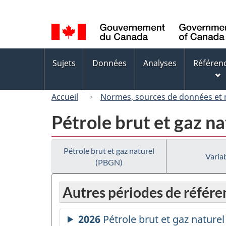
Sélection
de
la
langue
Menus
Sujets
Données
Analyses
Référen
des
sujets
Accueil
Normes, sources de données et
Pétrole brut et gaz n
Pétrole brut et gaz naturel
Variab
(PBGN)
Autres périodes de référe