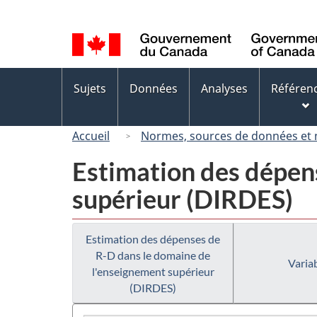
Sélection
de
la
langue
Menus
Sujets
Données
Analyses
Référen
des
sujets
Accueil
Normes, sources de données et
Estimation des dépen
supérieur (DIRDES)
Estimation des dépenses de
R-D dans le domaine de
Variab
l'enseignement supérieur
(DIRDES)