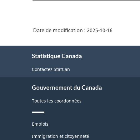
Date de modification :
2025-10-16
À
Statistique Canada
propos
de
Contactez StatCan
ce
site
Gouvernement du Canada
Toutes les coordonnées
Thèmes
Emplois
et
sujets
Immigration et citoyenneté