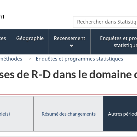
Passer
Passer
Passer
au
à
à
/
Recherche
Rechercher
contenu
« À
la
Government
dans
principal
propos
version
of
Statistique
de
HTML
ces
Géographie
Recensement
Enquêtes et p
Canada
Canada
ce
simplifiée
statistiqu
site »
 méthodes
Enquêtes et programmes statistiques
ses de R-D dans le domaine 
le(s)
Résumé des changements
Autres périod