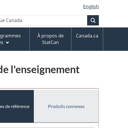
English
Recherche
rogrammes
À propos de
Canada.ca
es
StatCan
de l'enseignement
es de référence
Produits connexes