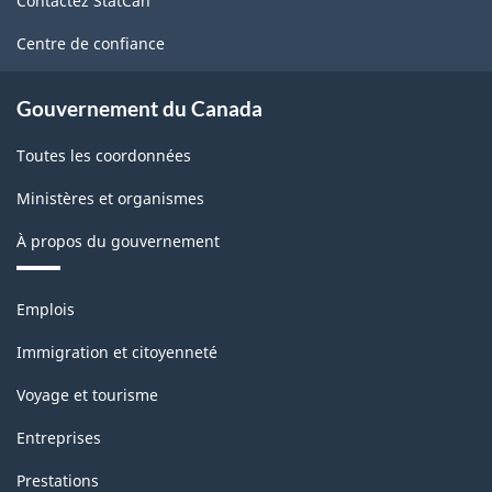
Contactez StatCan
ce
site
Centre de confiance
Gouvernement du Canada
Toutes les coordonnées
Ministères et organismes
À propos du gouvernement
Thèmes
Emplois
et
sujets
Immigration et citoyenneté
Voyage et tourisme
Entreprises
Prestations