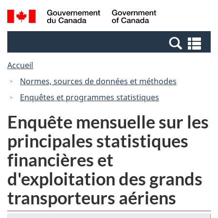
Passer
Passer
Recherche
/
au
à
et
Government
contenu
la
menus
of
Re
principal
version
Canada
et
HTML
Accueil
me
simplifiée
Normes, sources de données et méthodes
Enquêtes et programmes statistiques
Enquête mensuelle sur les
principales statistiques
financières et
d'exploitation des grands
transporteurs aériens