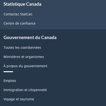
Statistique Canada
propos
de
Contactez StatCan
ce
site
Centre de confiance
Gouvernement du Canada
Toutes les coordonnées
Ministères et organismes
À propos du gouvernement
Thèmes
Emplois
et
sujets
Immigration et citoyenneté
Voyage et tourisme