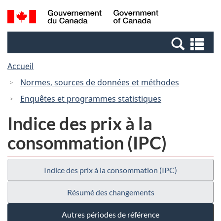
Passer
Passer
Recherche
/
au
à
et
Government
contenu
la
menus
of
Re
principal
version
Canada
et
HTML
Accueil
me
simplifiée
Normes, sources de données et méthodes
Enquêtes et programmes statistiques
Indice des prix à la
consommation (IPC)
Indice des prix à la consommation (IPC)
Résumé des changements
Autres périodes de référence