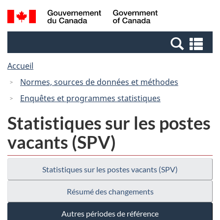
Passer
Passer
Recherche
/
au
à
et
Government
contenu
la
menus
of
Re
principal
version
Canada
et
HTML
Accueil
me
simplifiée
Normes, sources de données et méthodes
Enquêtes et programmes statistiques
Statistiques sur les postes
vacants (SPV)
Statistiques sur les postes vacants (SPV)
Résumé des changements
Autres périodes de référence