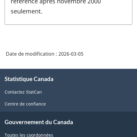
référence après novembre 2000
seulement.
Date de modification :
2026-03-05
À
Statistique Canada
propos
de
Contactez StatCan
ce
site
Centre de confiance
Gouvernement du Canada
Toutes les coordonnées