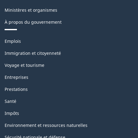
Ministères et organismes
À propos du gouvernement
Thèmes
Emplois
et
sujets
Immigration et citoyenneté
Voyage et tourisme
Entreprises
Prestations
Santé
Impôts
Environnement et ressources naturelles
Sécurité nationale et défense