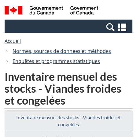
Passer
Passer
Recherche
/
au
à
et
Government
contenu
la
menus
of
Re
principal
version
Canada
et
HTML
Accueil
me
simplifiée
Normes, sources de données et méthodes
Enquêtes et programmes statistiques
Inventaire mensuel des
stocks - Viandes froides
et congelées
Inventaire mensuel des stocks - Viandes froides et
congelées