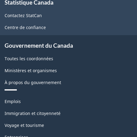
Statistique Canada
propos
de
Contactez StatCan
ce
site
Centre de confiance
Gouvernement du Canada
Toutes les coordonnées
Ministères et organismes
À propos du gouvernement
Thèmes
Emplois
et
sujets
Immigration et citoyenneté
Voyage et tourisme