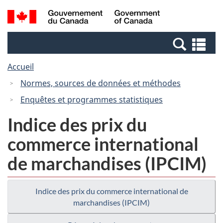
Passer
Passer
Recherche
/
au
à
et
Government
contenu
la
menus
of
Re
principal
version
Canada
et
HTML
Accueil
me
simplifiée
Normes, sources de données et méthodes
Enquêtes et programmes statistiques
Indice des prix du
commerce international
de marchandises (IPCIM)
Indice des prix du commerce international de
marchandises (IPCIM)